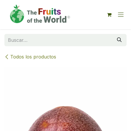
IR AL CONTENIDO
Todos los productos