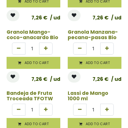
ADD TO CART
ADD TO CART
7,26
€
/ ud
7,26
€
/ ud
Granola Mango-
Granola Manzana-
coco-anacardo Bio
pecana-pasas Bio
ADD TO CART
ADD TO CART
7,26
€
/ ud
7,26
€
/ ud
Bandeja de Fruta
Lassi de Mango
Troceada TFOTW
1000 ml
ADD TO CART
ADD TO CART