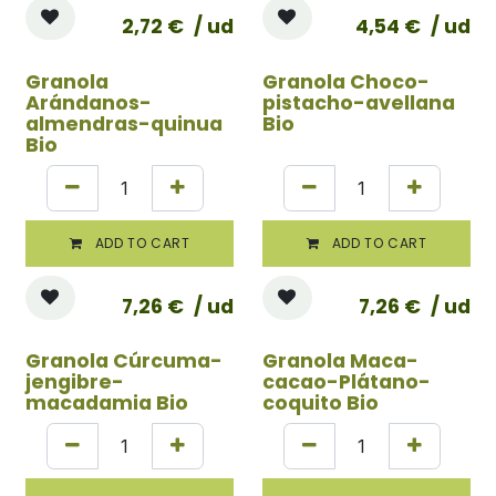
2,72
€
/ ud
4,54
€
/ ud
Granola
Granola Choco-
Arándanos-
pistacho-avellana
almendras-quinua
Bio
Bio
ADD TO CART
ADD TO CART
7,26
€
/ ud
7,26
€
/ ud
Granola Cúrcuma-
Granola Maca-
jengibre-
cacao-Plátano-
macadamia Bio
coquito Bio