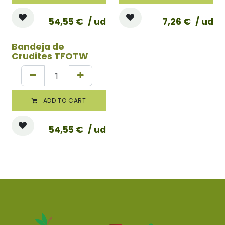
54,55
€
/ ud
7,26
€
/ ud
Bandeja de
Crudites TFOTW
ADD TO CART
54,55
€
/ ud