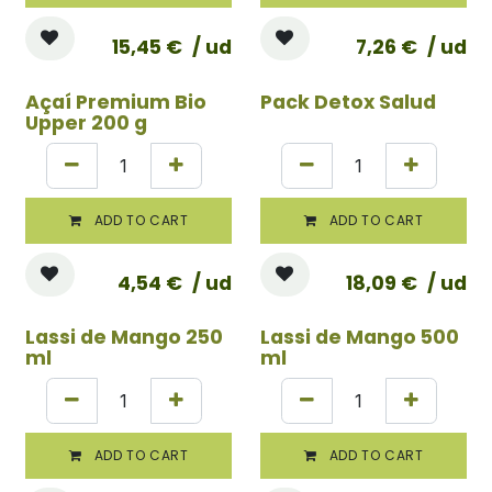
15,45
€
/ ud
7,26
€
/ ud
Açaí Premium Bio
Pack Detox Salud
Upper 200 g
ADD TO CART
ADD TO CART
4,54
€
/ ud
18,09
€
/ ud
Lassi de Mango 250
Lassi de Mango 500
ml
ml
ADD TO CART
ADD TO CART