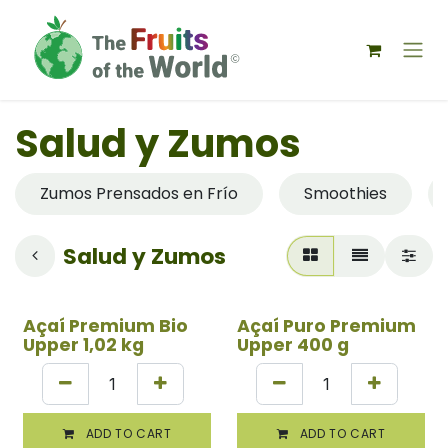
IR AL CONTENIDO
Salud y Zumos
Zumos Prensados en Frío
Smoothies
Salud y Zumos
Açaí Premium Bio
Açaí Puro Premium
Upper 1,02 kg
Upper 400 g
ADD TO CART
ADD TO CART