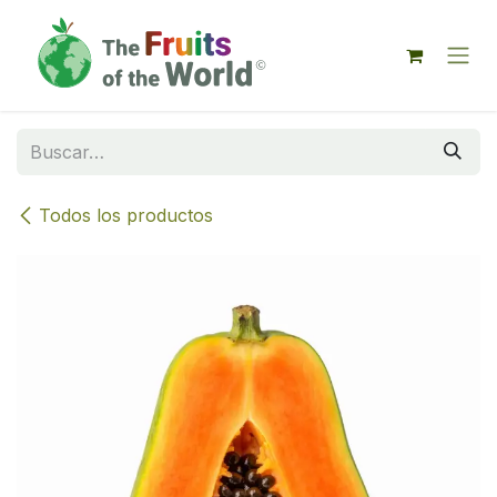
IR AL CONTENIDO
Todos los productos