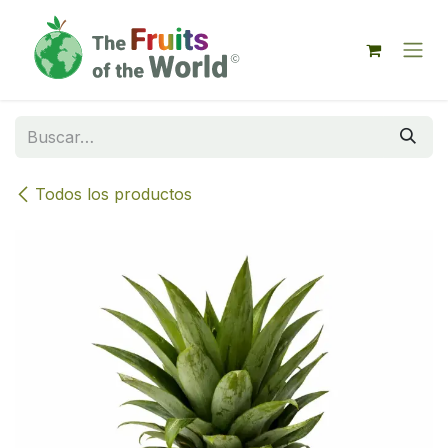
IR AL CONTENIDO
Todos los productos