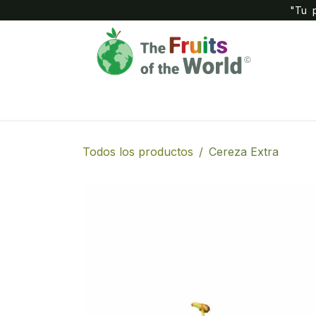
IR AL CONTENIDO
"Tu p
Inicio
Compañía
Tienda
Todos los productos
Cereza Extra