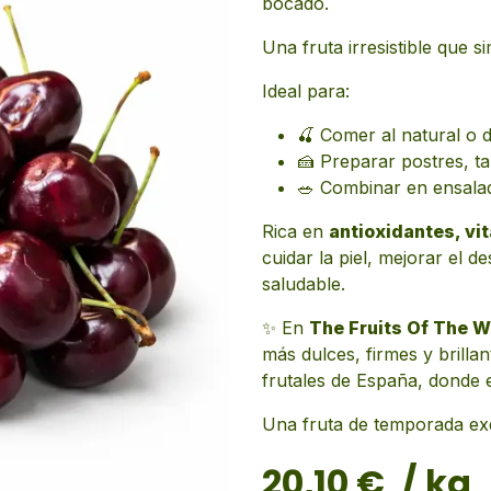
bocado.
Una fruta irresistible que s
Ideal para:
🍒 Comer al natural o 
🍰 Preparar postres, t
🥗 Combinar en ensala
Rica en
antioxidantes, vi
cuidar la piel, mejorar el 
saludable.
✨ En
The Fruits Of The W
más dulces, firmes y brillan
frutales de España, donde el
Una fruta de temporada exqui
20,10
€
/ kg