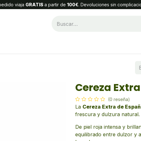
edido viaja
GRATIS
a partir de
100€
. Devoluciones sin complicaci
Categorías
Alta Cliente
Contáctenos
Cereza Extra
(0 reseña)
La
Cereza Extra de Espa
frescura y dulzura natural.
De piel roja intensa y brill
equilibrado entre dulzor y 