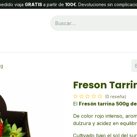
edido viaja
GRATIS
a partir de
100€
. Devoluciones sin complicaci
Categorías
Alta Cliente
Contáctenos
 g
Freson Tarri
(0 reseña)
El
Fresón tarrina 500g d
De color rojo intenso, ar
dulzura y acidez en equilibr
Cultivado bajo el sol del su