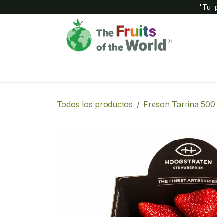
IR AL CONTENIDO
"Tu p
Inicio
Compañía
Tienda
Todos los productos
Freson Tarrina 500