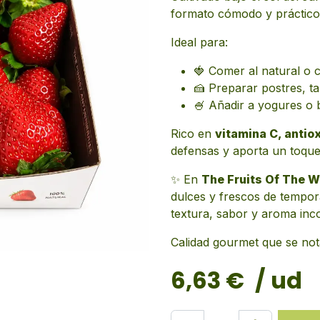
formato cómodo y práctico
Ideal para:
🍓 Comer al natural o 
🍰 Preparar postres, ta
🍧 Añadir a yogures o 
Rico en
vitamina C, antiox
defensas y aporta un toque d
✨ En
The Fruits Of The W
dulces y frescos de tempor
textura, sabor y aroma inc
Calidad gourmet que se not
6,63
€
/ ud