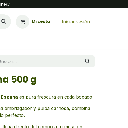
ones."
Mi cesta
Iniciar sesión
na 500 g
e España
es pura frescura en cada bocado.
oma embriagador y pulpa carnosa, combina
io perfecto.
r, llega directo del campo a tu mesa en