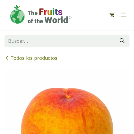
IR AL CONTENIDO
Todos los productos