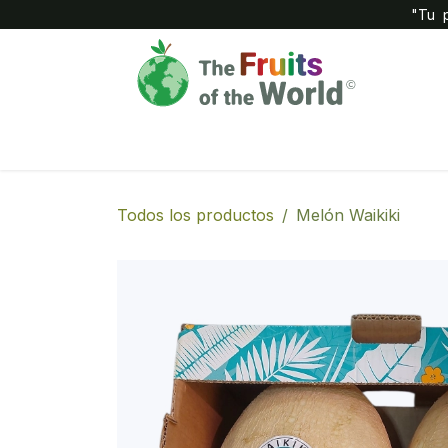
IR AL CONTENIDO
"Tu p
Inicio
Compañía
Tienda
Todos los productos
Melón Waikiki