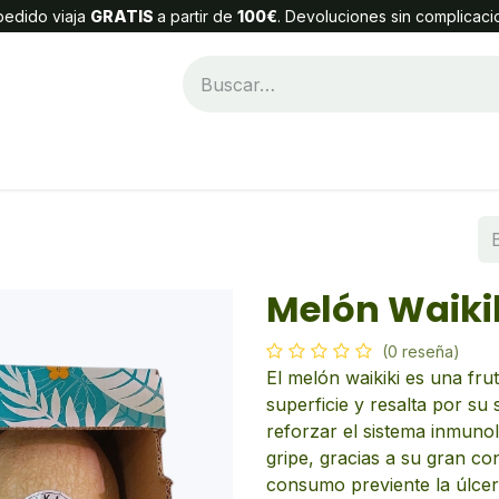
edido viaja
GRATIS
a partir de
100€
. Devoluciones sin complicaci
Categorías
Alta Cliente
Contáctenos
Melón Waiki
(0 reseña)
El melón waikiki es una fru
superficie y resalta por su
reforzar el sistema inmunol
gripe, gracias a su gran co
consumo previente la úlcera 