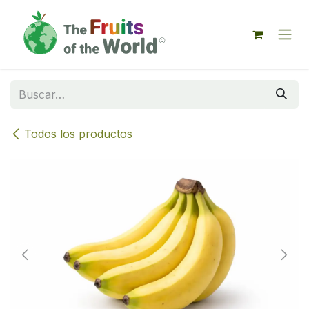
IR AL CONTENIDO
Todos los productos