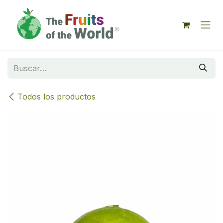
IR AL CONTENIDO
Todos los productos