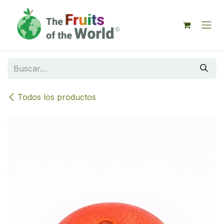
IR AL CONTENIDO
Todos los productos