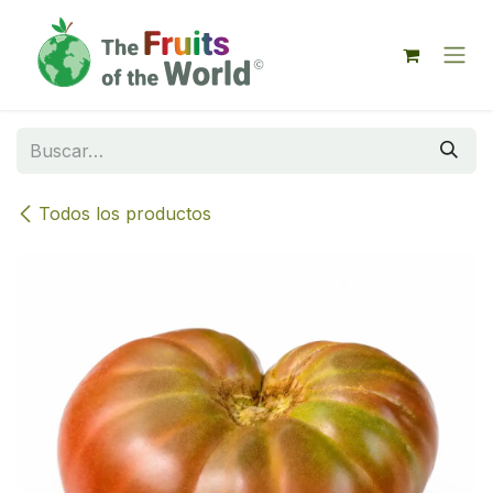
IR AL CONTENIDO
Todos los productos