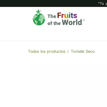
IR AL CONTENIDO
"Tu p
Inicio
Compañía
Tienda
Todos los productos
Tomate Seco