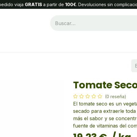
edido viaja
GRATIS
a partir de
100€
. Devoluciones sin complicaci
Categorías
Alta Cliente
Contáctenos
Tomate Sec
(0 reseña)
El tomate seco es un veget
secado para extraerle toda 
más el sabor y se concentr
fuente de vitaminas del com