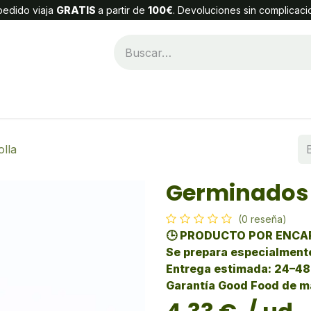
edido viaja
GRATIS
a partir de
100€
. Devoluciones sin complicaci
Categorías
Alta Cliente
Contáctenos
lla
Germinados 
(0 reseña)
🕒 PRODUCTO POR ENC
Se prepara especialmente
Entrega estimada: 24–48
Garantía Good Food de m