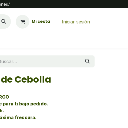
ones."
Mi cesta
Iniciar sesión
de Cebolla
ARGO
 para ti bajo pedido.
h.
áxima frescura.