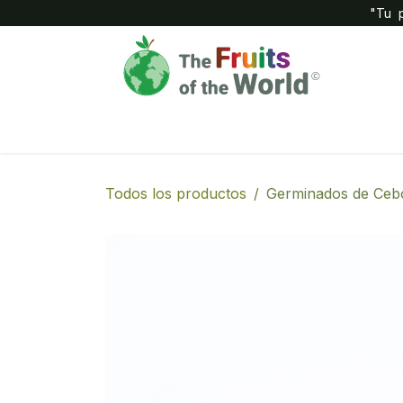
IR AL CONTENIDO
"Tu p
Inicio
Compañía
Tienda
Todos los productos
Germinados de Cebo