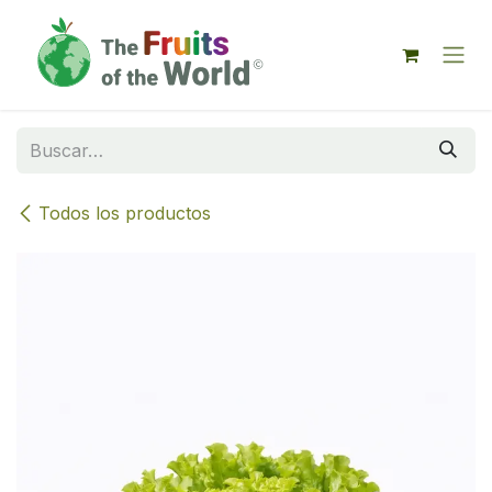
IR AL CONTENIDO
Todos los productos