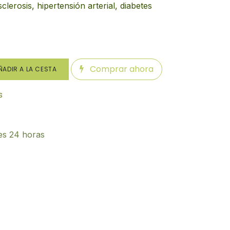
sclerosis, hipertensión arterial, diabetes
Comprar ahora
ADIR A LA CESTA
s
es 24 horas