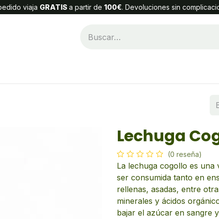
edido viaja
GRATIS
a partir de
100€
. Devoluciones sin complicaci
Categorías
Alta Cliente
Contáctenos
Lechuga Cog
(0 reseña)
La lechuga cogollo es una 
ser consumida tanto en en
rellenas, asadas, entre otr
minerales y ácidos orgánicos
bajar el azúcar en sangre y