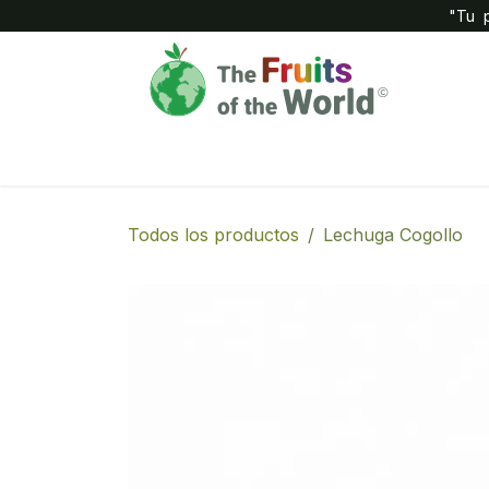
IR AL CONTENIDO
"Tu p
Inicio
Compañía
Tienda
Todos los productos
Lechuga Cogollo