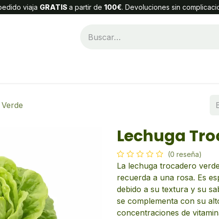
edido viaja
GRATIS
a partir de
100€
. Devoluciones sin complicaci
Categorías
Alta Cliente
Contáctenos
 Verde
Lechuga Tro
(0 reseña)
La lechuga trocadero verd
recuerda a una rosa. Es es
debido a su textura y su s
se complementa con su alto 
concentraciones de vitamina