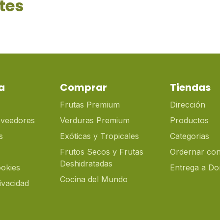
tes
a
Comprar
Tiendas
Frutas Premium
Dirección
oveedores
Verduras Premium
Productos
s
Exóticas y Tropicales
Categorias
Frutos Secos y Frutas
Ordernar con
Deshidratadas
ookies
Entrega a Dom
Cocina del Mundo
rivacidad