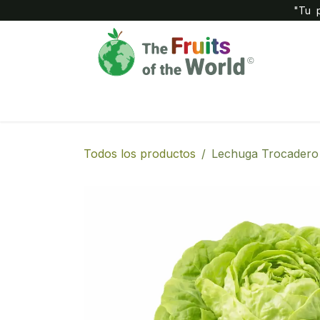
IR AL CONTENIDO
"Tu p
Inicio
Compañía
Tienda
Todos los productos
Lechuga Trocadero