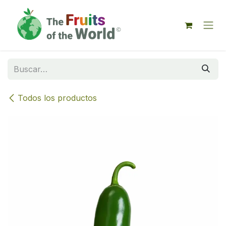
IR AL CONTENIDO
Todos los productos