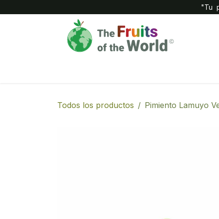
IR AL CONTENIDO
"Tu p
Inicio
Compañía
Tienda
Todos los productos
Pimiento Lamuyo V