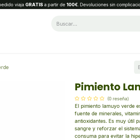
edido viaja
GRATIS
a partir de
100€
. Devoluciones sin complicaci
Categorías
Alta Cliente
Contáctenos
erde
Pimiento La
(0 reseña)
El pimiento lamuyo verde e
fuente de minerales, vitami
antioxidantes. Es muy útil p
sangre y reforzar el siste
consuma para evitar la hiper