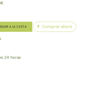
d.
Comprar ahora
ADIR A LA CESTA
s
es 24 horas