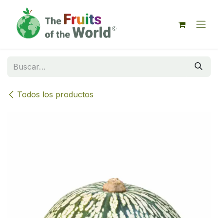
IR AL CONTENIDO
Todos los productos