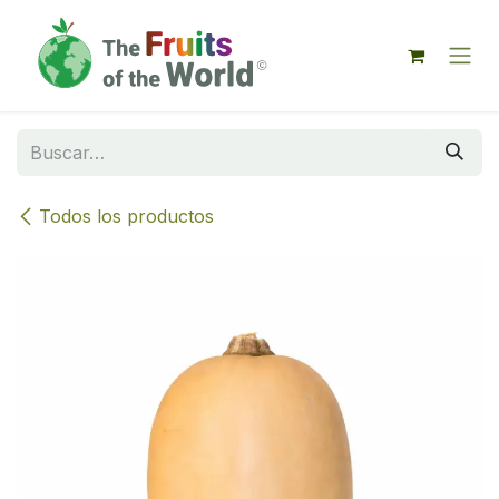
IR AL CONTENIDO
Todos los productos