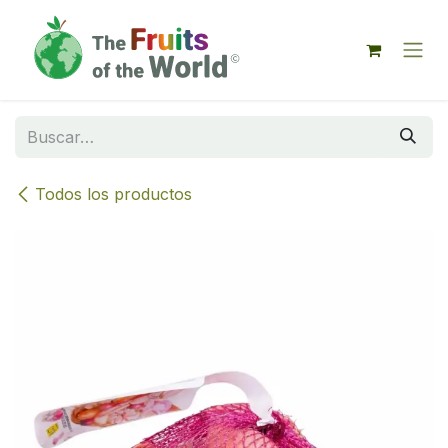
IR AL CONTENIDO
Todos los productos