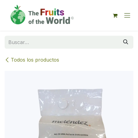
IR AL CONTENIDO
Todos los productos