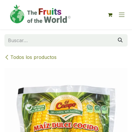
IR AL CONTENIDO
Todos los productos