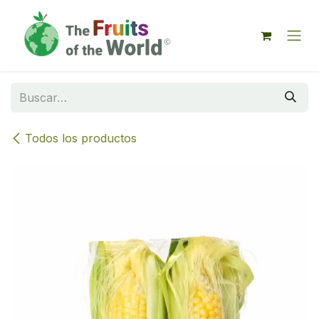
IR AL CONTENIDO
Todos los productos