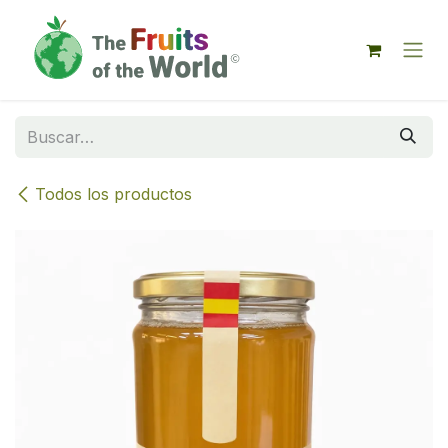
IR AL CONTENIDO
Todos los productos