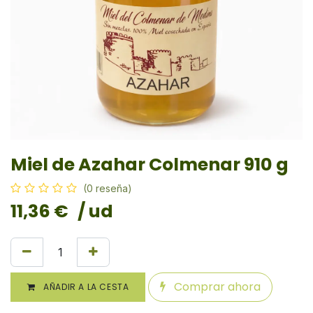
Miel de Azahar Colmenar 910 g
(0 reseña)
11,36
€
/ ud
Comprar ahora
AÑADIR A LA CESTA