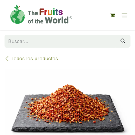
IR AL CONTENIDO
Todos los productos