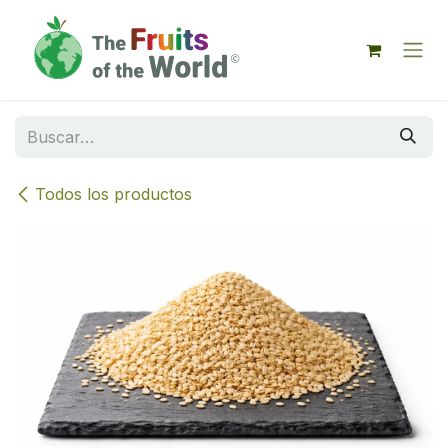
IR AL CONTENIDO
Todos los productos