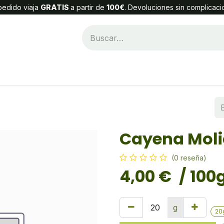
edido viaja
GRATIS
a partir de
100€
. Devoluciones sin complicaci
Categorías
Alta Cliente
Contáctenos
Cayena Mol
(0 reseña)
4,00
€
/ 100
g
20