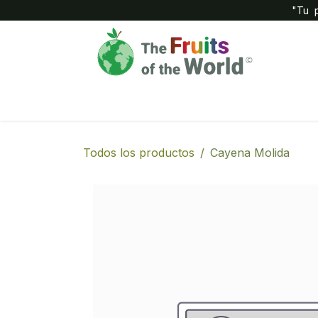
IR AL CONTENIDO
"Tu p
Inicio
Compañía
Tienda
Todos los productos
Cayena Molida