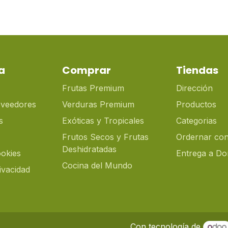
a
Comprar
Tiendas
Frutas Premium
Dirección
oveedores
Verduras Premium
Productos
s
Exóticas y Tropicales
Categorias
Frutos Secos y Frutas
Ordernar con
Deshidratadas
ookies
Entrega a Dom
Cocina del Mundo
rivacidad
Con tecnología de