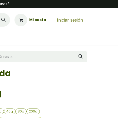
ones."
Mi cesta
Iniciar sesión
ida
g
g
40g
80g
200g