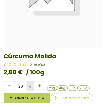
Cúrcuma Molida
(0 reseña)
2,50
€
/ 100g
g
20g
40g
80g
200g
Comprar ahora
AÑADIR A LA CESTA