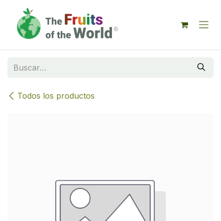
IR AL CONTENIDO
Todos los productos