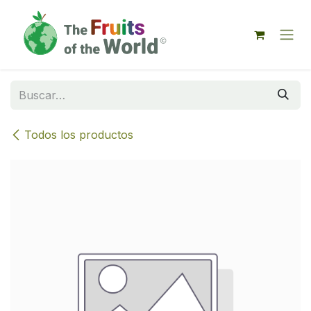
IR AL CONTENIDO
Todos los productos