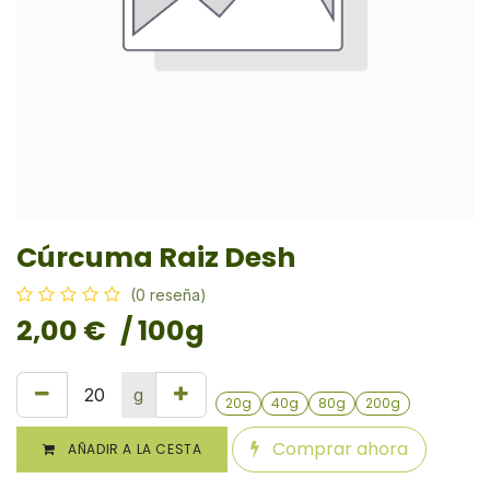
Cúrcuma Raiz Desh
(0 reseña)
2,00
€
/ 100g
g
20g
40g
80g
200g
Comprar ahora
AÑADIR A LA CESTA