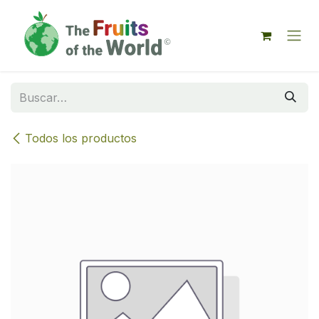
IR AL CONTENIDO
Todos los productos