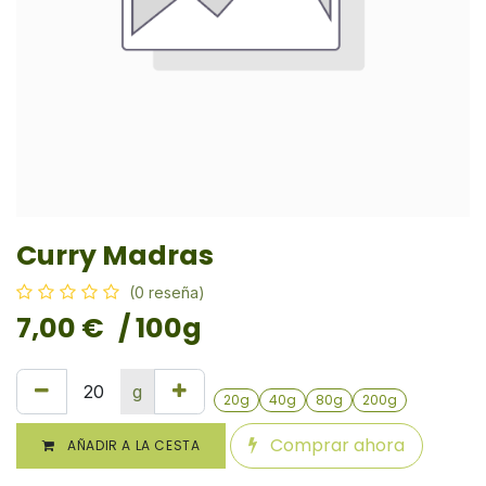
Curry Madras
(0 reseña)
7,00
€
/ 100g
g
20g
40g
80g
200g
Comprar ahora
AÑADIR A LA CESTA