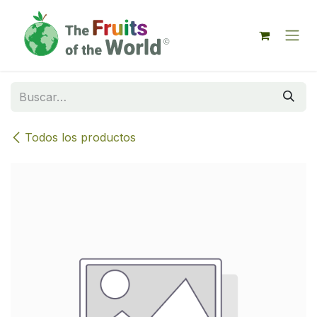
IR AL CONTENIDO
Todos los productos