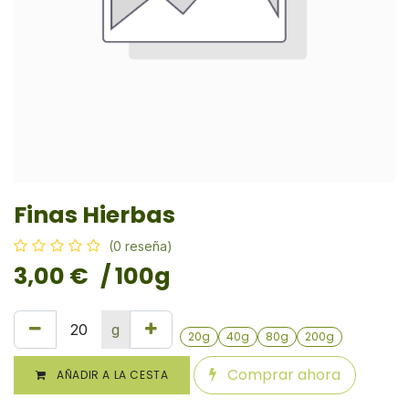
Finas Hierbas
(0 reseña)
3,00
€
/ 100g
g
20g
40g
80g
200g
Comprar ahora
AÑADIR A LA CESTA