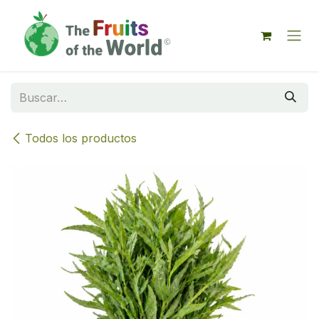
IR AL CONTENIDO
Todos los productos