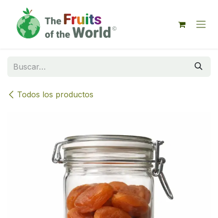
IR AL CONTENIDO
Todos los productos