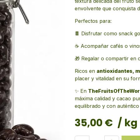
textura delicada del fruto 
envolvente que conquista d
Perfectos para:
🍫 Disfrutar como snack g
☕ Acompañar cafés o vino
🎁 Regalar o compartir en 
Ricos en
antioxidantes, m
placer y vitalidad en su fo
✨ En
TheFruitsOfTheWor
máxima calidad y cacao pur
equilibrado y con auténtico
35,00
€
/ kg