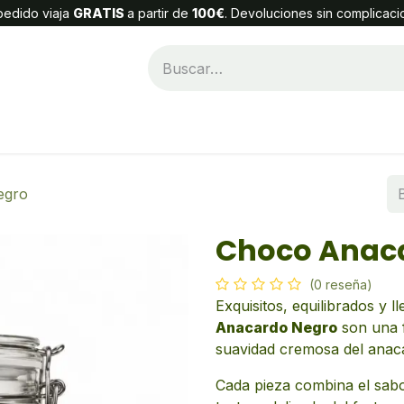
edido viaja
GRATIS
a partir de
100€
. Devoluciones sin complicaci
Categorías
Alta Cliente
Contáctenos
egro
Choco Anac
(0 reseña)
Exquisitos, equilibrados y 
Anacardo Negro
son una f
suavidad cremosa del anac
Cada pieza combina el sabo