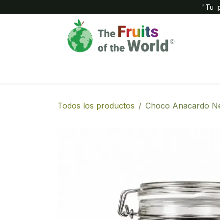
IR AL CONTENIDO
"Tu p
Inicio
Compañía
Tienda
Todos los productos
Choco Anacardo N