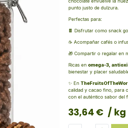
chocolate envuelve la nuez
punto justo de dulzura.
Perfectas para:
🍫 Disfrutar como snack g
☕ Acompañar cafés o infu
🎁 Compartir o regalar en
Ricas en
omega-3, antioxi
bienestar y placer saludabl
✨ En
TheFruitsOfTheWor
calidad y cacao fino, para 
con el auténtico sabor del 
33,64
€
/ kg