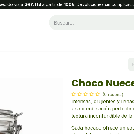
edido viaja
GRATIS
a partir de
100€
. Devoluciones sin complicaci
Categorías
Alta Cliente
Contáctenos
Choco Nuec
(0 reseña)
Intensas, crujientes y llen
una combinación perfecta e
textura inconfundible de la
Cada bocado ofrece un equil