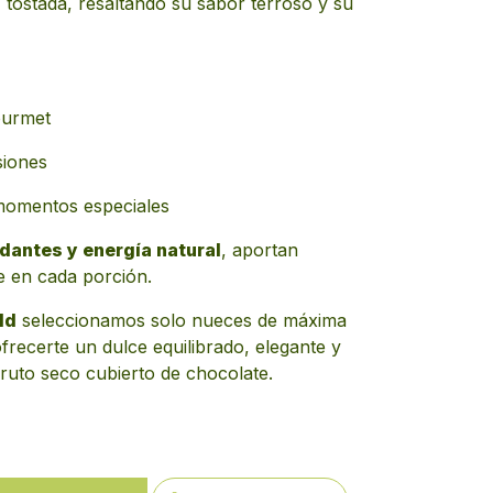
 tostada, resaltando su sabor terroso y su
ourmet
siones
 momentos especiales
dantes y energía natural
, aportan
e en cada porción.
ld
seleccionamos solo nueces de máxima
ofrecerte un dulce equilibrado, elegante y
fruto seco cubierto de chocolate.