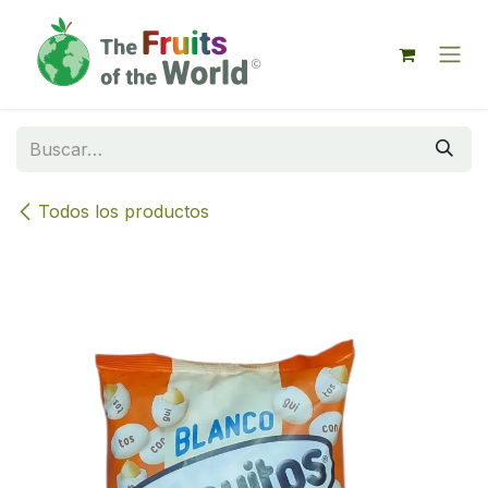
IR AL CONTENIDO
Todos los productos