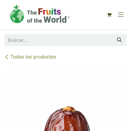
IR AL CONTENIDO
Todos los productos