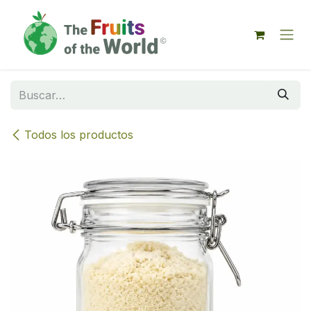
IR AL CONTENIDO
Todos los productos