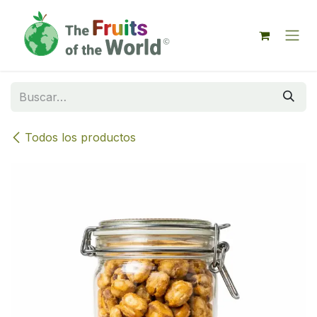
IR AL CONTENIDO
Todos los productos