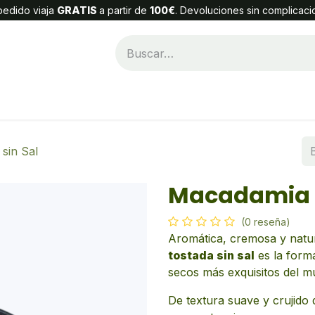
edido viaja
GRATIS
a partir de
100€
. Devoluciones sin complicaci
Categorías
Alta Cliente
Contáctenos
sin Sal
Macadamia T
(0 reseña)
Aromática, cremosa y natur
tostada sin sal
es la forma
secos más exquisitos del m
De textura suave y crujido 