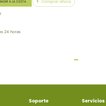
Comprar ahora
ADIR A LA CESTA
s
es 24 horas
Soporte
Servicios