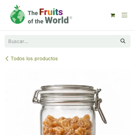
IR AL CONTENIDO
Todos los productos