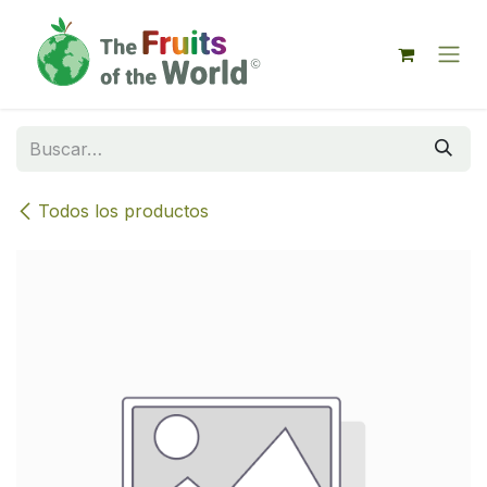
IR AL CONTENIDO
Todos los productos