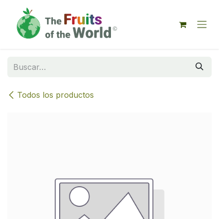
IR AL CONTENIDO
Todos los productos