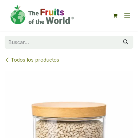
IR AL CONTENIDO
Todos los productos