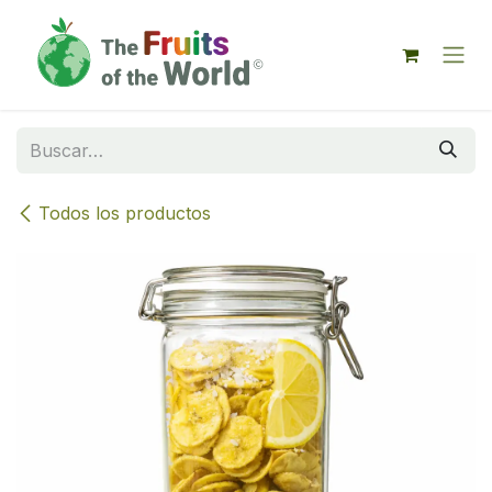
IR AL CONTENIDO
Todos los productos