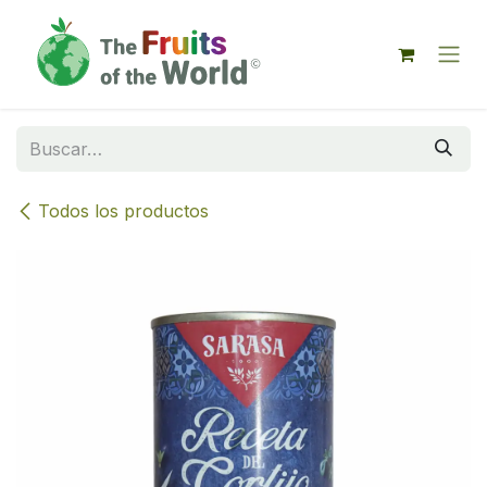
IR AL CONTENIDO
Todos los productos