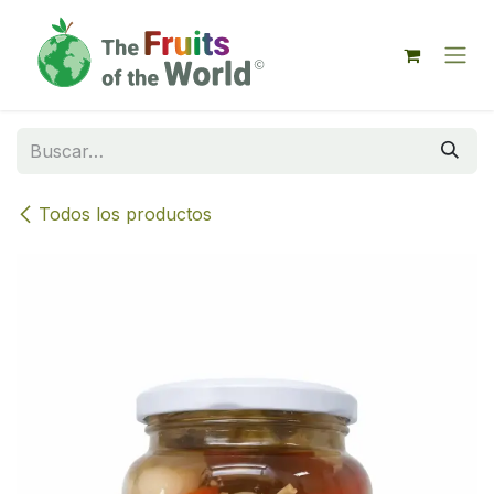
IR AL CONTENIDO
Todos los productos