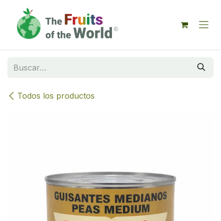
IR AL CONTENIDO
Todos los productos